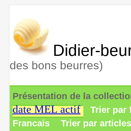
Didier-beur
des bons beurres)
Présentation de la collecti
date MEL actif
Trier par 
Francais
Trier par article