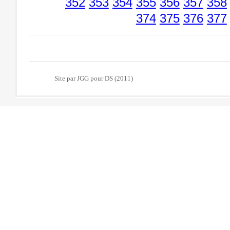
352
353
354
355
356
357
358
374
375
376
377
Site par JGG pour DS (2011)