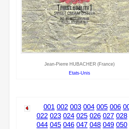
Jean-Pierre HUBACHER (France)
Etats-Unis
001
002
003
004
005
006
0
022
023
024
025
026
027
028
044
045
046
047
048
049
050