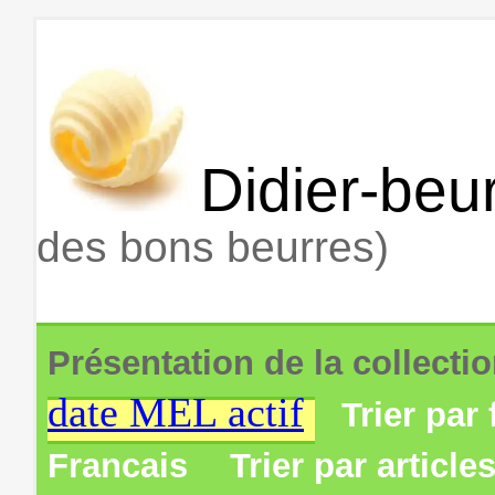
Didier-beur
des bons beurres)
Présentation de la collecti
date MEL actif
Trier par 
Francais
Trier par article