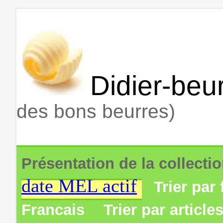
Didier-beur
des bons beurres)
Présentation de la collecti
date MEL actif
Trier par 
Francais
Trier par article