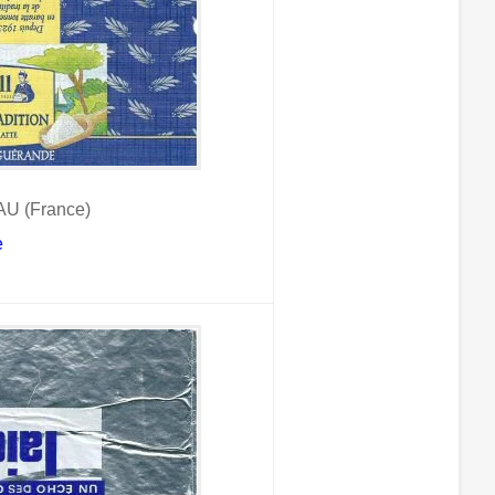
U (France)
e