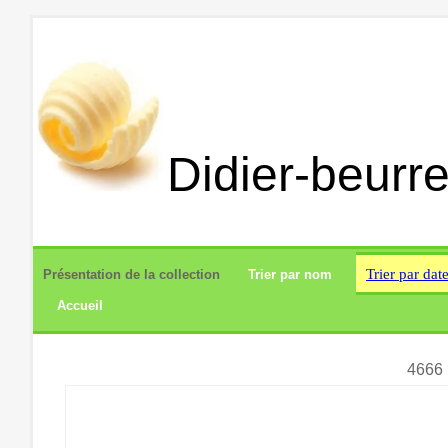
Didier-beurre
Trier par dat
Présentation de la collection
Trier par nom
Accueil
4666 