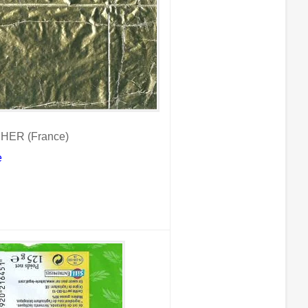
HER (France)
e