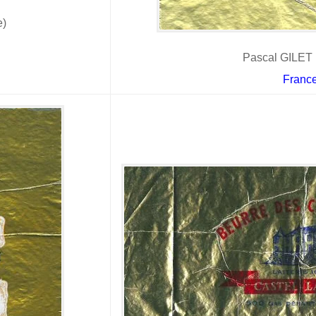
e)
Pascal GILET 
Franc