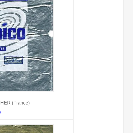
HER (France)
e