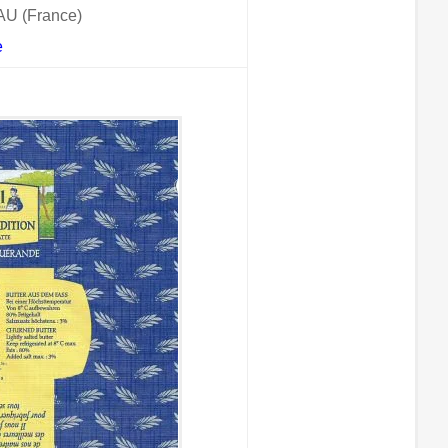
U (France)
e