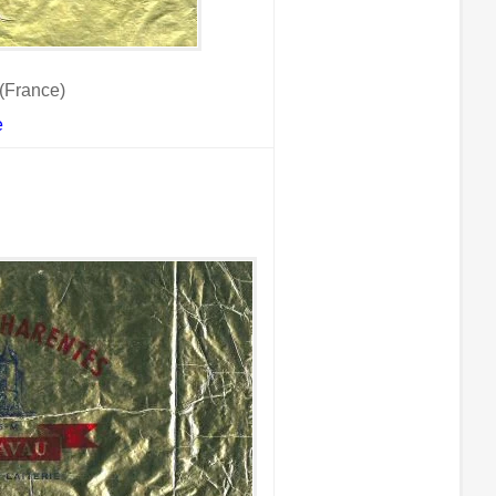
(France)
e