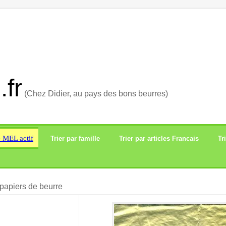
.fr
(Chez Didier, au pays des bons beurres)
e MEL actif
Trier par famille
Trier par articles Francais
Tr
papiers de beurre