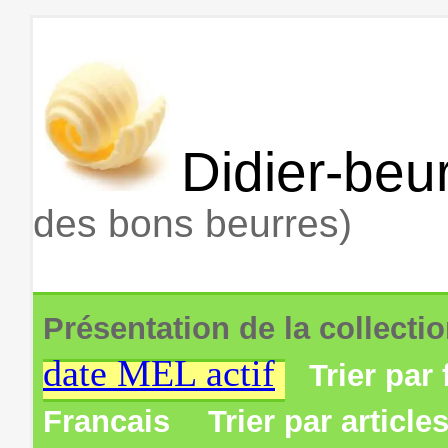
Didier-beur
des bons beurres)
Présentation de la collecti
date MEL actif
Trier par 
Francais
Trier par article