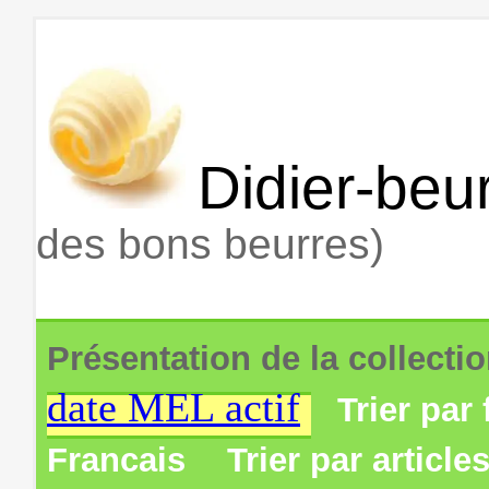
Didier-beur
des bons beurres)
Présentation de la collecti
date MEL actif
Trier par 
Francais
Trier par article