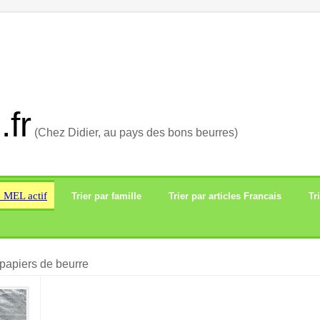
.fr
(Chez Didier, au pays des bons beurres)
e MEL actif
Trier par famille
Trier par articles Francais
Tr
papiers de beurre