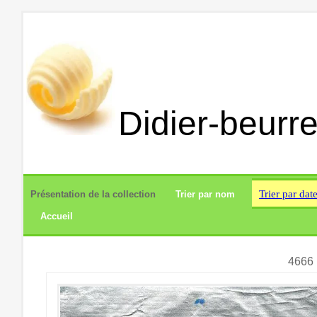
Didier-beurre
Trier par dat
Présentation de la collection
Trier par nom
Accueil
4666 