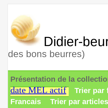
Didier-beur
des bons beurres)
Présentation de la collecti
date MEL actif
Trier par 
Francais
Trier par article