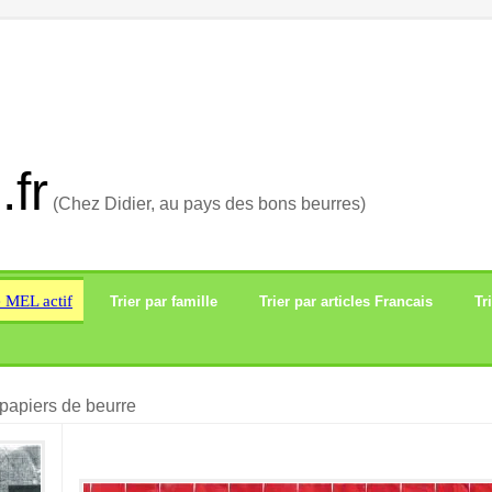
.fr
(Chez Didier, au pays des bons beurres)
e MEL actif
Trier par famille
Trier par articles Francais
Tr
papiers de beurre