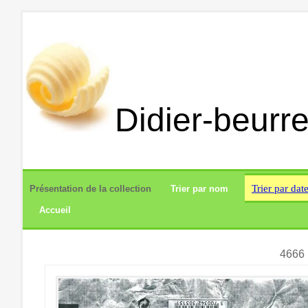
Didier-beurre
Trier par dat
Présentation de la collection
Trier par nom
Accueil
4666 