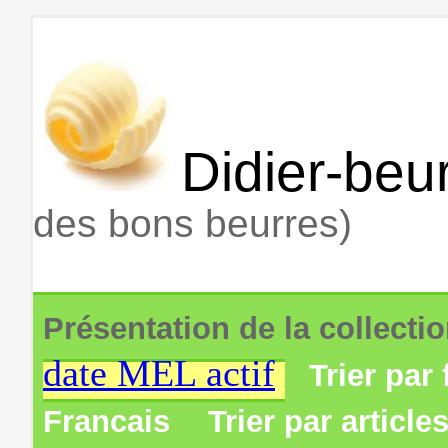
Didier-beur
des bons beurres)
Présentation de la collecti
date MEL actif
Trier par 
Francais
Trier par article