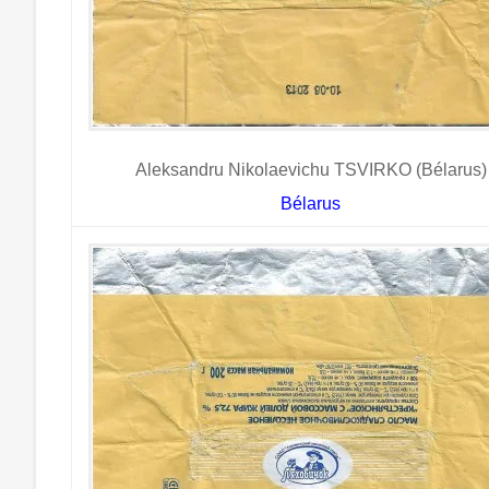
Aleksandru Nikolaevichu TSVIRKO (Bélarus)
Bélarus