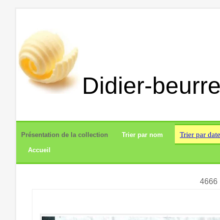
Didier-beurre
Trier par dat
Présentation de la collection
Trier par nom
Accueil
4666 