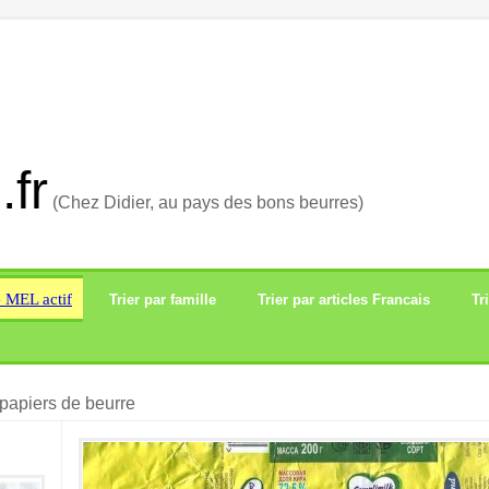
.fr
(Chez Didier, au pays des bons beurres)
e MEL actif
Trier par famille
Trier par articles Francais
Tr
papiers de beurre