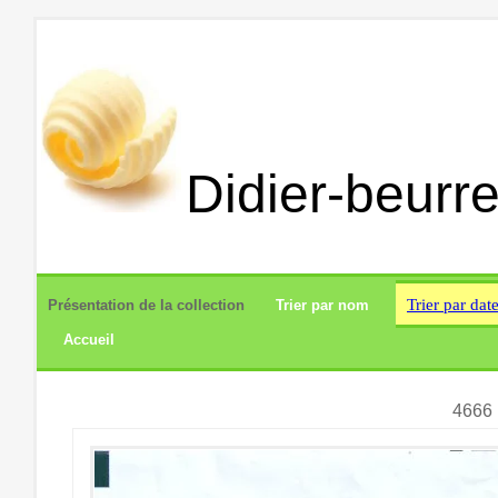
Didier-beurre
Trier par dat
Présentation de la collection
Trier par nom
Accueil
4666 