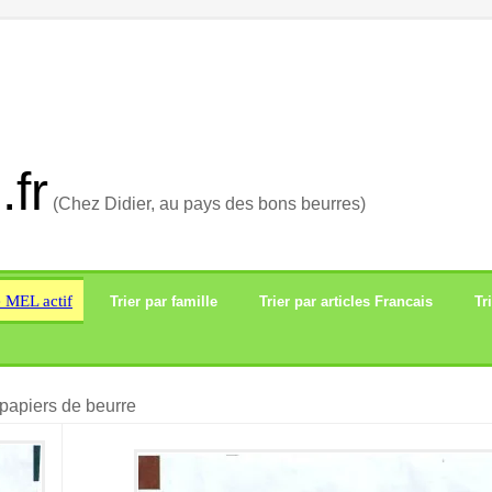
.fr
(Chez Didier, au pays des bons beurres)
e MEL actif
Trier par famille
Trier par articles Francais
Tr
papiers de beurre