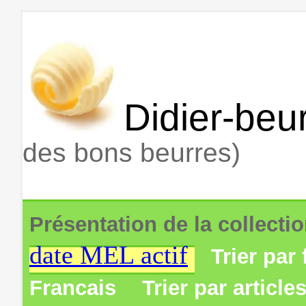
Didier-beur
des bons beurres)
Présentation de la collecti
date MEL actif
Trier par 
Francais
Trier par article