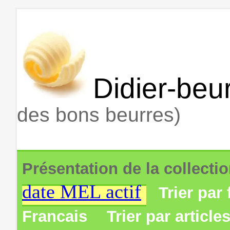
Didier-beur
des bons beurres)
Présentation de la collecti
date MEL actif
Trier par 
Francais
Trier par article