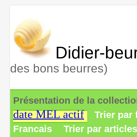
Didier-beur
des bons beurres)
Présentation de la collecti
date MEL actif
Trier par 
Francais
Trier par article