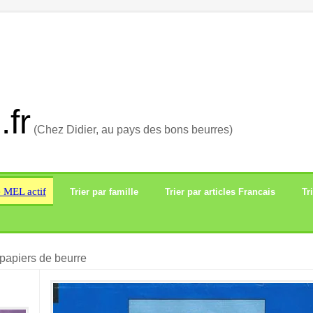
.fr
(Chez Didier, au pays des bons beurres)
e MEL actif
Trier par famille
Trier par articles Francais
Tr
papiers de beurre