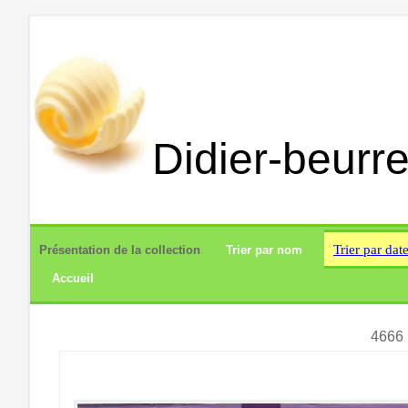
Didier-beurre
Trier par dat
Présentation de la collection
Trier par nom
Accueil
4666 