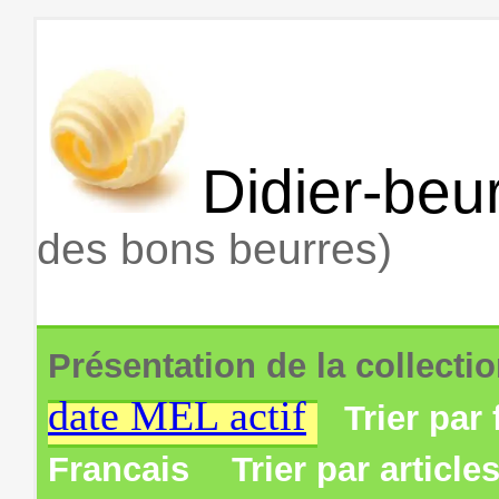
Didier-beur
des bons beurres)
Présentation de la collecti
date MEL actif
Trier par 
Francais
Trier par article