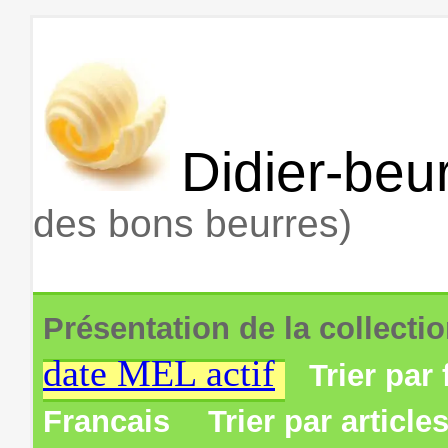
Didier-beur
des bons beurres)
Présentation de la collecti
date MEL actif
Trier par 
Francais
Trier par article