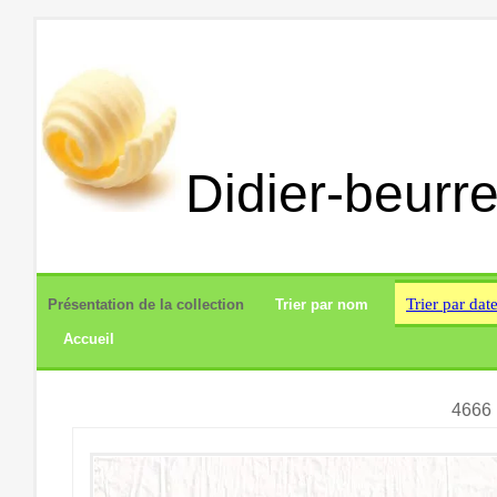
Didier-beurre
Trier par dat
Présentation de la collection
Trier par nom
Accueil
4666 