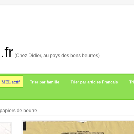
.fr
(Chez Didier, au pays des bons beurres)
e MEL actif
Trier par famille
Trier par articles Francais
Tr
papiers de beurre