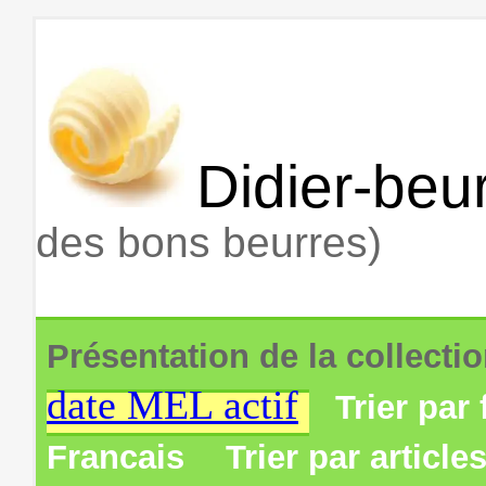
Didier-beur
des bons beurres)
Présentation de la collecti
date MEL actif
Trier par 
Francais
Trier par article