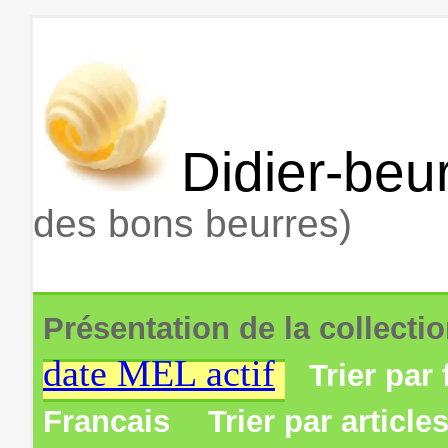
Didier-beur
des bons beurres)
Présentation de la collecti
date MEL actif
Trier par 
Francais
Trier par article