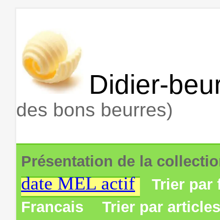
Didier-beur
des bons beurres)
Présentation de la collecti
date MEL actif
Trier par 
Francais
Trier par article